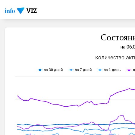
info
Состоян
на 06.
Количество ак
за 30 дней
за 7 дней
за 1 день
о