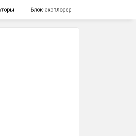
аторы
Блок-эксплорер