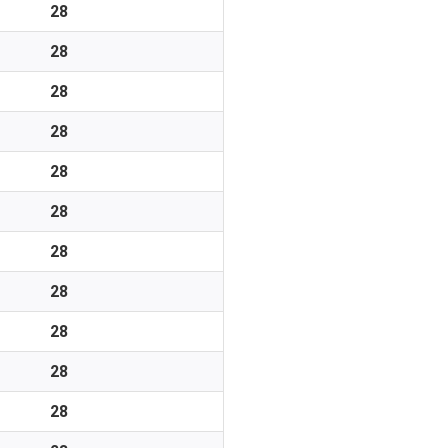
28
28
28
28
28
28
28
28
28
28
28