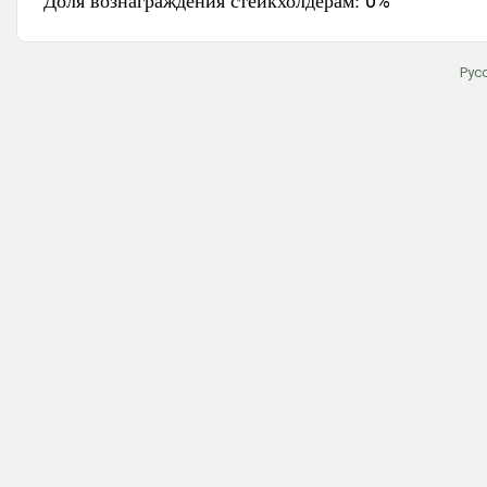
Доля вознаграждения стейкхолдерам:
0%
Рус