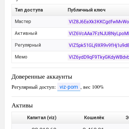
Тип доступа
Публичный ключ
Мастер
VIZ8J6EeXk3KKCgdfwMvW
Активный
VIZ6VcAAa7FzNJU8NyLpoM
Регулярный
VIZ5pk51GLj9XR9v9fHj1u9
Мемо
VIZ6ydD9qF9TkyGKdyWBdvb
Доверенные аккаунты
Регулярный доступ:
, вес 100%
viz-pom
Активы
Капитал (viz)
Кошелёк
Э