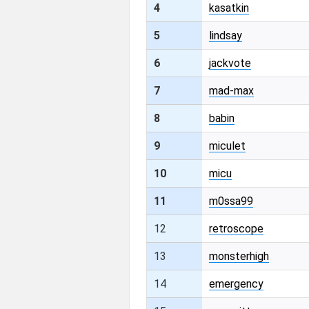
4
kasatkin
5
lindsay
6
jackvote
7
mad-max
8
babin
9
miculet
10
micu
11
m0ssa99
12
retroscope
13
monsterhigh
14
emergency