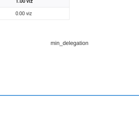
1.00 viz
0.00 viz
min_delegation