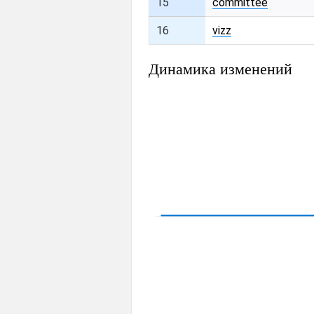
15
committee
16
vizz
Динамика изменений