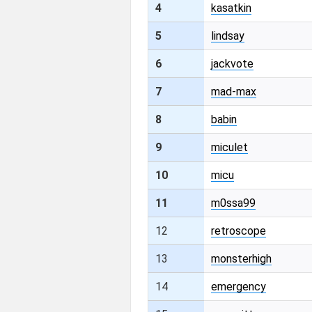
4
kasatkin
5
lindsay
6
jackvote
7
mad-max
8
babin
9
miculet
10
micu
11
m0ssa99
12
retroscope
13
monsterhigh
14
emergency