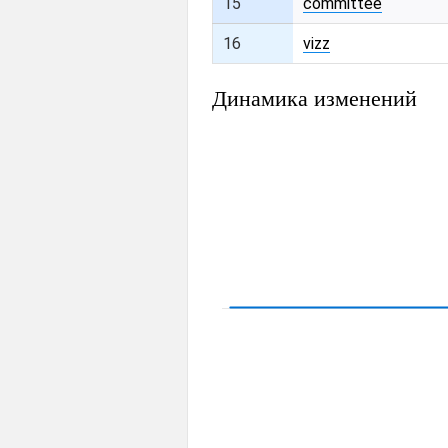
15
committee
16
vizz
Динамика изменений