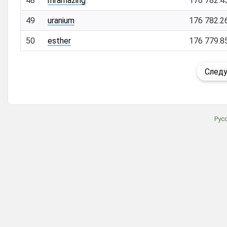
48
mramazing
176 782.4
49
uranium
176 782.2
50
esther
176 779.8
След
Рус