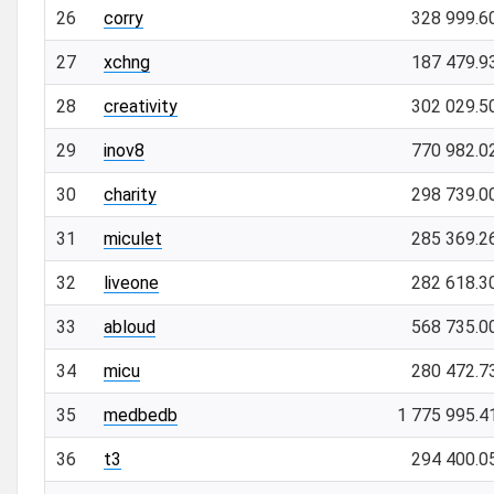
26
corry
328 999.6
27
xchng
187 479.9
28
creativity
302 029.5
29
inov8
770 982.0
30
charity
298 739.0
31
miculet
285 369.2
32
liveone
282 618.3
33
abloud
568 735.0
34
micu
280 472.7
35
medbedb
1 775 995.4
36
t3
294 400.0