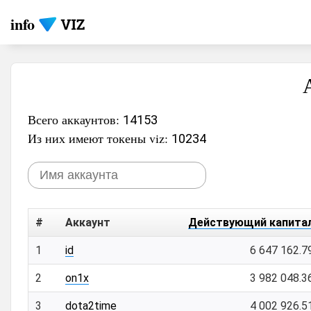
info
Всего аккаунтов:
14153
Из них имеют токены viz:
10234
#
Аккаунт
Действующий капита
1
id
6 647 162.7
2
on1x
3 982 048.3
3
dota2time
4 002 926.5