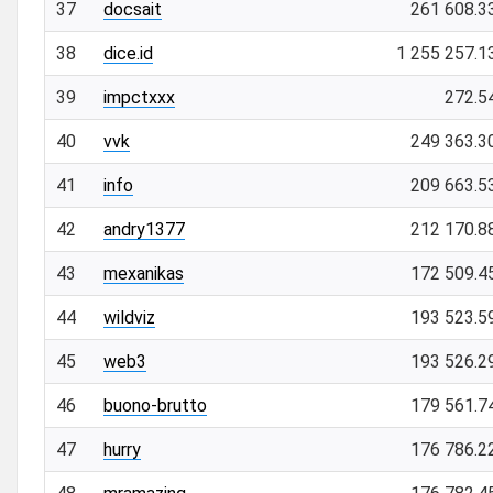
37
docsait
261 608.3
38
dice.id
1 255 257.1
39
impctxxx
272.5
40
vvk
249 363.3
41
info
209 663.5
42
andry1377
212 170.8
43
mexanikas
172 509.4
44
wildviz
193 523.5
45
web3
193 526.2
46
buono-brutto
179 561.7
47
hurry
176 786.2