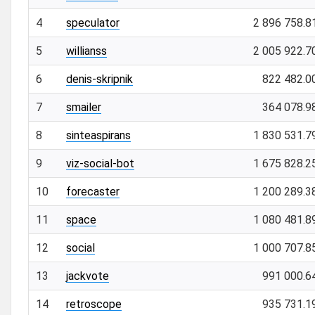
4
speculator
2 896 758.8
5
willianss
2 005 922.7
6
denis-skripnik
822 482.0
7
smailer
364 078.9
8
sinteaspirans
1 830 531.7
9
viz-social-bot
1 675 828.2
10
forecaster
1 200 289.3
11
space
1 080 481.8
12
social
1 000 707.8
13
jackvote
991 000.6
14
retroscope
935 731.1