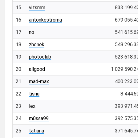
15
vizsmm
833 199.4
16
antonkostroma
679 055.4
17
no
541 615.6
18
zhenek
548 296.3
19
photoclub
523 618.3
20
allgood
1 029 590.2
21
mad-max
400 223.0
22
tisnu
8 444.5
23
lex
393 971.4
24
m0ssa99
392 575.3
25
tatiana
371 645.7