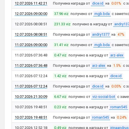
12.07.2026 11:42:21
Получена награда от
dice.id
на
0.01%
с з
12.07.2026 09:00:00
37.96 viz
получено от
mgb.bda
с заметк
12.07.2026 08:08:51
231.33 viz
получено в награду от
andry13
12.07.2026 08:08:51
Получена награда от
andry1377
на
47%
11.07.2026 09:00:00
31.41 viz
получено от
mgb.bda
с заметк
11.07.2026 07:36:48
0.47 viz
получено в награду от
arz-alex
11.07.2026 07:36:48
Получена награда от
arz-alex
на
1.5%
с з
11.07.2026 07:12:24
1.42 viz
получено в награду от
dice.id
11.07.2026 07:12:24
Получена награда от
dice.id
на
0.05%
с з
10.07.2026 21:30:09
6.67 viz
получено от
viz-social-bot
с зам
10.07.2026 19:48:51
0.23 viz
получено в награду от
roman545
10.07.2026 19:48:51
Получена награда от
roman545
на
0.24%
10.07.2026 12:52:18
0.49 viz
получено в награду от
irinaandru