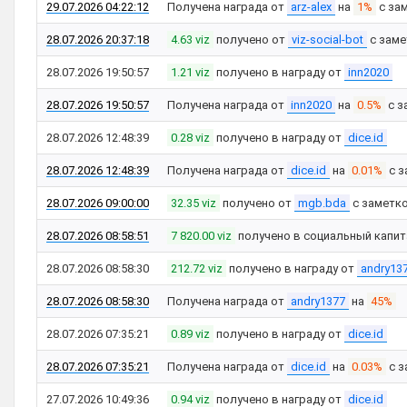
29.07.2026 04:22:12
Получена награда от
arz-alex
на
1%
с за
28.07.2026 20:37:18
4.63 viz
получено от
viz-social-bot
с зам
28.07.2026 19:50:57
1.21 viz
получено в награду от
inn2020
28.07.2026 19:50:57
Получена награда от
inn2020
на
0.5%
с з
28.07.2026 12:48:39
0.28 viz
получено в награду от
dice.id
28.07.2026 12:48:39
Получена награда от
dice.id
на
0.01%
с з
28.07.2026 09:00:00
32.35 viz
получено от
mgb.bda
с заметк
28.07.2026 08:58:51
7 820.00 viz
получено в социальный капит
28.07.2026 08:58:30
212.72 viz
получено в награду от
andry13
28.07.2026 08:58:30
Получена награда от
andry1377
на
45%
28.07.2026 07:35:21
0.89 viz
получено в награду от
dice.id
28.07.2026 07:35:21
Получена награда от
dice.id
на
0.03%
с з
27.07.2026 10:49:36
0.94 viz
получено в награду от
dice.id