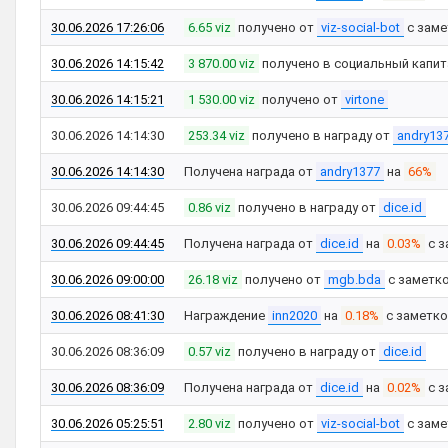
30.06.2026 17:26:06
6.65 viz
получено от
viz-social-bot
с зам
30.06.2026 14:15:42
3 870.00 viz
получено в социальный капит
30.06.2026 14:15:21
1 530.00 viz
получено от
virtone
30.06.2026 14:14:30
253.34 viz
получено в награду от
andry13
30.06.2026 14:14:30
Получена награда от
andry1377
на
66%
30.06.2026 09:44:45
0.86 viz
получено в награду от
dice.id
30.06.2026 09:44:45
Получена награда от
dice.id
на
0.03%
с з
30.06.2026 09:00:00
26.18 viz
получено от
mgb.bda
с заметк
30.06.2026 08:41:30
Награждение
inn2020
на
0.18%
с заметк
30.06.2026 08:36:09
0.57 viz
получено в награду от
dice.id
30.06.2026 08:36:09
Получена награда от
dice.id
на
0.02%
с з
30.06.2026 05:25:51
2.80 viz
получено от
viz-social-bot
с зам