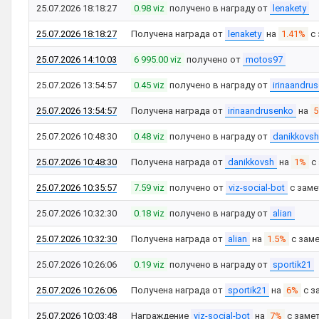
25.07.2026 18:18:27
0.98 viz
получено в награду от
lenakety
25.07.2026 18:18:27
Получена награда от
lenakety
на
1.41%
с 
25.07.2026 14:10:03
6 995.00 viz
получено от
motos97
25.07.2026 13:54:57
0.45 viz
получено в награду от
irinaandru
25.07.2026 13:54:57
Получена награда от
irinaandrusenko
на
25.07.2026 10:48:30
0.48 viz
получено в награду от
danikkovsh
25.07.2026 10:48:30
Получена награда от
danikkovsh
на
1%
с
25.07.2026 10:35:57
7.59 viz
получено от
viz-social-bot
с зам
25.07.2026 10:32:30
0.18 viz
получено в награду от
alian
25.07.2026 10:32:30
Получена награда от
alian
на
1.5%
с зам
25.07.2026 10:26:06
0.19 viz
получено в награду от
sportik21
25.07.2026 10:26:06
Получена награда от
sportik21
на
6%
с з
25.07.2026 10:03:48
Награждение
viz-social-bot
на
7%
с заме