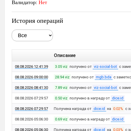
Валидатор:
Нет
История операций
Описание
08.08.2026 12:41:39
3.05 viz
получено от
viz-social-bot
с зам
08.08.2026 09:00:00
28.94 viz
получено от
mgb.bda
с заметк
08.08.2026 08:41:30
7.89 viz
получено от
viz-social-bot
с зам
08.08.2026 07:29:57
0.50 viz
получено в награду от
dice.id
08.08.2026 07:29:57
Получена награда от
dice.id
на
0.02%
с з
08.08.2026 05:06:30
0.69 viz
получено в награду от
dice.id
08.08.2026 05:06:30
Получена награда от
dice.id
на
0.03%
с з