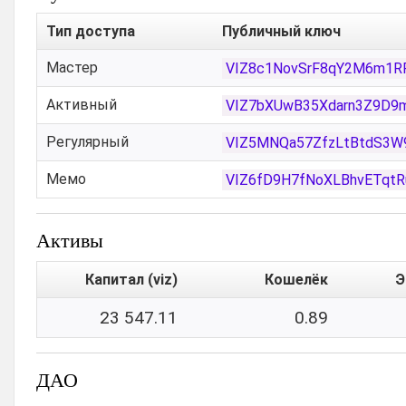
Тип доступа
Публичный ключ
Мастер
VIZ8c1NovSrF8qY2M6m1R
Активный
VIZ7bXUwB35Xdarn3Z9D9
Регулярный
VIZ5MNQa57ZfzLtBtdS3W9
Мемо
VIZ6fD9H7fNoXLBhvETqtR
Активы
Капитал (viz)
Кошелёк
Э
23 547.11
0.89
ДАО