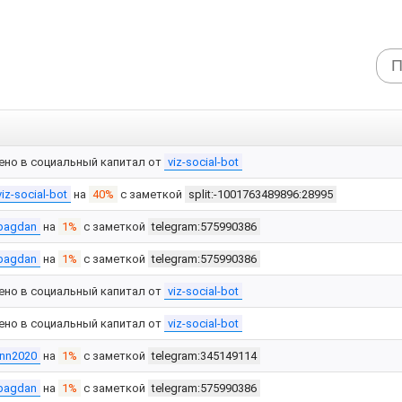
ено в социальный капитал от
viz-social-bot
viz-social-bot
на
40%
с заметкой
split:-1001763489896:28995
bagdan
на
1%
с заметкой
telegram:575990386
bagdan
на
1%
с заметкой
telegram:575990386
ено в социальный капитал от
viz-social-bot
ено в социальный капитал от
viz-social-bot
inn2020
на
1%
с заметкой
telegram:345149114
bagdan
на
1%
с заметкой
telegram:575990386