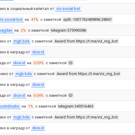
ено в социальный капитал от
viz-social-bot
viz-social-bot
на
41%
с заметкой
split:-1001763489896:28841
bagdan
на
2%
с заметкой
telegram:575990386
ено от
mgb.bda
с заметкой
Award from https://t.me/viz_mg_bot
ено в награду от
dice.id
ада от
dice.id
на
0.05%
с заметкой
🎲
чено от
mgb.bda
с заметкой
Award from https://t.me/viz_mg_bot
ено в награду от
dice.id
ада от
dice.id
на
0.04%
с заметкой
🎲
kostidmaho
на
1%
с заметкой
telegram:349516463
ено от
mgb.bda
с заметкой
Award from https://t.me/viz_mg_bot
ено в награду от
dice.id