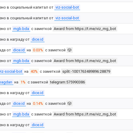
ено в социальный капитал от
viz-social-bot
ено в социальный капитал от
viz-social-bot
ено от
mgb.bda
с заметкой
Award from https://t.me/viz_mg_bot
ено в награду от
dice.id
ада от
dice.id
на
0.03%
с заметкой
🎲
ено от
mgb.bda
с заметкой
Award from https://t.me/viz_mg_bot
viz-social-bot
на
40%
с заметкой
split:-1001763489896:28879
bagdan
на
1%
с заметкой
telegram:575990386
ено в награду от
dice.id
ада от
dice.id
на
0.14%
с заметкой
🎲
ено от
mgb.bda
с заметкой
Award from https://t.me/viz_mg_bot
ено в награду от
dice.id