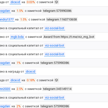
ада от
dice.id
на
0.03%
с заметкой
🎲
bagdan
на
1.5%
с заметкой
telegram:575990386
andry1377
на
1.5%
с заметкой
telegram:1160710658
ено в социальный капитал от
viz-social-bot
ено от
mgb.bda
с заметкой
Award from https://t.me/viz_mg_bot
ено в социальный капитал от
viz-social-bot
ено в социальный капитал от
viz-social-bot
bagdan
на
1%
с заметкой
telegram:575990386
ено в награду от
dice.id
ада от
dice.id
на
0.18%
с заметкой
🎲
inn2020
на
2.5%
с заметкой
telegram:345149114
ено в социальный капитал от
viz-social-bot
bagdan
на
2%
с заметкой
telegram:575990386