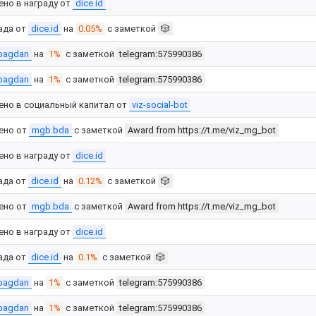
ено в награду от
dice.id
ада от
dice.id
на
0.05%
с заметкой
🎲
bagdan
на
1%
с заметкой
telegram:575990386
bagdan
на
1%
с заметкой
telegram:575990386
ено в социальный капитал от
viz-social-bot
ено от
mgb.bda
с заметкой
Award from https://t.me/viz_mg_bot
ено в награду от
dice.id
ада от
dice.id
на
0.12%
с заметкой
🎲
ено от
mgb.bda
с заметкой
Award from https://t.me/viz_mg_bot
ено в награду от
dice.id
ада от
dice.id
на
0.1%
с заметкой
🎲
bagdan
на
1%
с заметкой
telegram:575990386
bagdan
на
1%
с заметкой
telegram:575990386