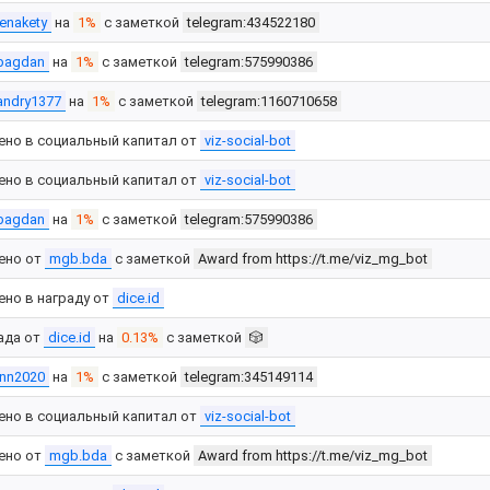
lenakety
на
1%
с заметкой
telegram:434522180
bagdan
на
1%
с заметкой
telegram:575990386
andry1377
на
1%
с заметкой
telegram:1160710658
ено в социальный капитал от
viz-social-bot
ено в социальный капитал от
viz-social-bot
bagdan
на
1%
с заметкой
telegram:575990386
ено от
mgb.bda
с заметкой
Award from https://t.me/viz_mg_bot
ено в награду от
dice.id
ада от
dice.id
на
0.13%
с заметкой
🎲
inn2020
на
1%
с заметкой
telegram:345149114
ено в социальный капитал от
viz-social-bot
ено от
mgb.bda
с заметкой
Award from https://t.me/viz_mg_bot