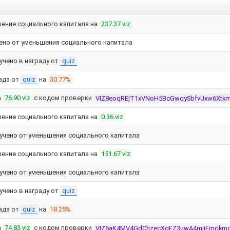
ение социального капитала на
237.37 viz
ено от уменьшения социального капитала
учено в награду от
quiz
ада от
quiz
на
30.77%
а
76.90 viz
с кодом проверки
VIZ8eoqREjT1xVNoH5BcGwqySbfvUxw6Xt
ение социального капитала на
0.36 viz
учено от уменьшения социального капитала
ение социального капитала на
151.67 viz
учено от уменьшения социального капитала
учено в награду от
quiz
ада от
quiz
на
18.25%
а
74.83 viz
с кодом проверки
VIZ6aK4MV4GdChzecXgEZ3uwA4miiEmgkm