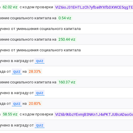
а
62.02 viz
с кодом проверки
VIZ6ioJ31EHTLzCh7yfba8YXfbDXWCE5qg
ение социального капитала на
0.54 viz
учено от уменьшения социального капитала
ение социального капитала на
250.44 viz
учено от уменьшения социального капитала
учено в награду от
quiz
ада от
quiz
на
28.33%
ение социального капитала на
160.37 viz
учено в награду от
quiz
ада от
quiz
на
20.83%
а
58.55 viz
с кодом проверки
VIZ6b9tibzYEvmjB3NKn1J4xPKTJUBcADaoG
учено в награду от
quiz