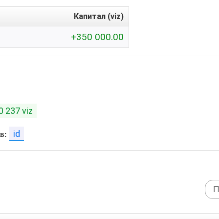
Капитал (viz)
+350 000.00
0 237 viz
ов:
id