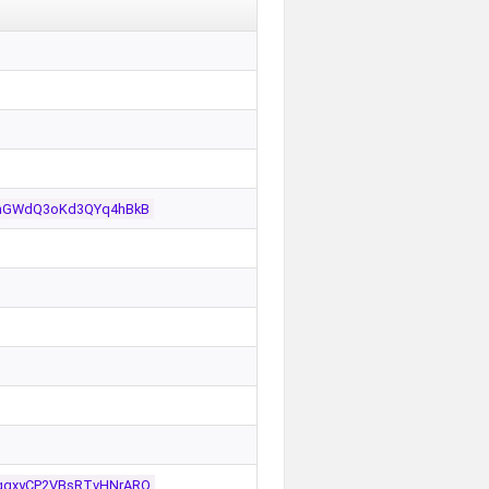
kmGWdQ3oKd3QYq4hBkB
qgxyCP2VBsRTvHNrARQ