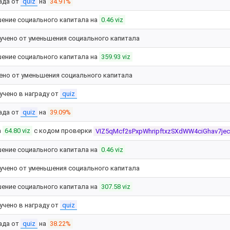
ада от
quiz
на
34.91%
ение социального капитала на
0.46 viz
учено от уменьшения социального капитала
ение социального капитала на
359.93 viz
ено от уменьшения социального капитала
учено в награду от
quiz
ада от
quiz
на
39.09%
а
64.80 viz
с кодом проверки
VIZ5qMcf2sPxpWhripftxzSXdWW4ciGhav7je
ение социального капитала на
0.46 viz
учено от уменьшения социального капитала
ение социального капитала на
307.58 viz
учено в награду от
quiz
ада от
quiz
на
38.22%