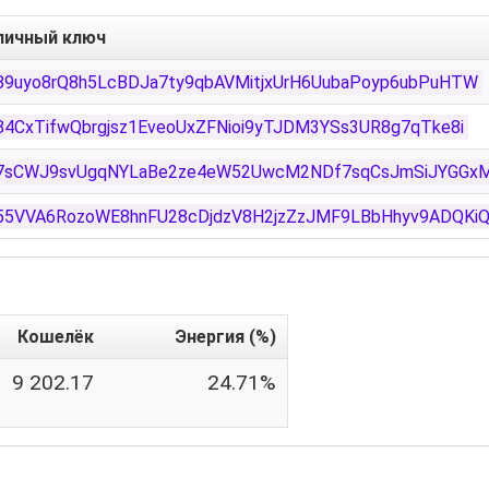
личный ключ
89uyo8rQ8h5LcBDJa7ty9qbAVMitjxUrH6UubaPoyp6ubPuHTW
84CxTifwQbrgjsz1EveoUxZFNioi9yTJDM3YSs3UR8g7qTke8i
7sCWJ9svUgqNYLaBe2ze4eW52UwcM2NDf7sqCsJmSiJYGGxM
55VVA6RozoWE8hnFU28cDjdzV8H2jzZzJMF9LBbHhyv9ADQKi
Кошелёк
Энергия (%)
9 202.17
24.71%