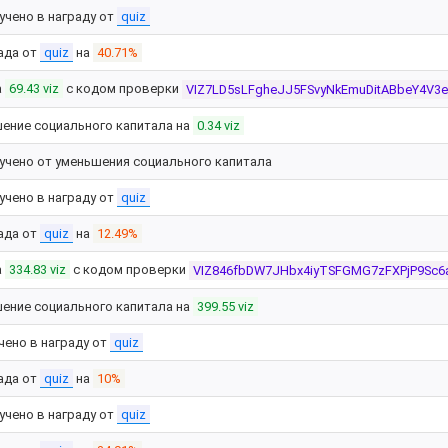
учено в награду от
quiz
ада от
quiz
на
40.71%
а
69.43 viz
с кодом проверки
VIZ7LD5sLFgheJJ5FSvyNkEmuDitABbeY4V3
ение социального капитала на
0.34 viz
учено от уменьшения социального капитала
учено в награду от
quiz
ада от
quiz
на
12.49%
а
334.83 viz
с кодом проверки
VIZ846fbDW7JHbx4iyTSFGMG7zFXPjP9Sc6a
ение социального капитала на
399.55 viz
чено в награду от
quiz
ада от
quiz
на
10%
учено в награду от
quiz