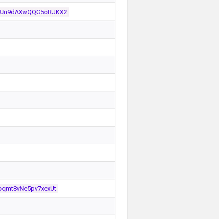
TEUn9dAXwQQG5oRJKX2
oqmt8vNe5pv7xexUt