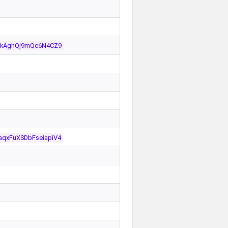
ekAghQj9mQc6N4CZ9
qxFuXSDbFseiapiV4