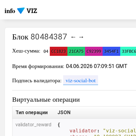
info
Блок
80484387
←
→
Хеш-сумма:
04
CC1823
21CA75
C92399
3454F1
33FBC
Время формирования:
04.06.2026 07:09:51 GMT
Подпись валидатора:
viz-social-bot
Виртуальные операции
Тип операции
JSON
validator_reward
{

validator
: 
"viz-socia