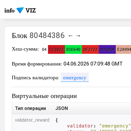
info
Блок
80484386
←
→
Хеш-сумма:
04
CC1822
01E640
DF2722
4D18AA
E2A99
Время формирования:
04.06.2026 07:09:48 GMT
Подпись валидатора:
emergency
Виртуальные операции
Тип операции
JSON
validator_reward
{

validator
: 
"emergency