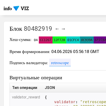
info
Блок
80482919
←
→
Хеш-сумма:
04
CC1267
12F728
01CFC4
0C939A
6F078
Время формирования:
04.06.2026 05:56:18 GMT
Подпись валидатора:
retroscope
Виртуальные операции
Тип операции
JSON
validator_reward
{

validator
: 
"retroscop