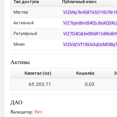
Тип доступа
Публичный ключ
Мастер
VIZ6Ny7kHSBTk5D1Yb7Rr1
Активный
VIZ7rpmBmtB4CbJhuKQSK
Регулярный
VIZ7Q4CdUnrBRdR1tdWo8H
Мемо
VIZ6VjCVf1XiUx3qUoMDBb
Активы
Капитал (viz)
Кошелёк
Э
65 203.71
0.03
ДАО
Валидатор:
Нет