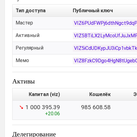
Тип доступа
Публичный ключ
Мастер
VIZ6PUdFWPj6dthNgct9d
Активный
VIZ5BTiLX2LyMcoUfJuJxMP
Регулярный
VIZ5iCdUDKypJU3iCp1vbk
Мемо
VIZ8FzkC9Dgo4HgN8tUge
Активы
Капитал (viz)
Кошелёк
Э
➘
1 000 395.39
985 608.58
+20.06
Делегирование