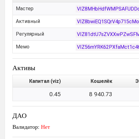
Мастер
VIZ8MHbHdfWMPSAFUDDqy
Активный
VIZ8bwiEQ1SQrV4p715cMo
Регулярный
VIZ81dtU7sZVXXwPZwSFM
Мемо
VIZ56mYRK62PXfaMct1c4
Активы
Капитал (viz)
Кошелёк
Э
0.45
8 940.73
ДАО
Валидатор:
Нет