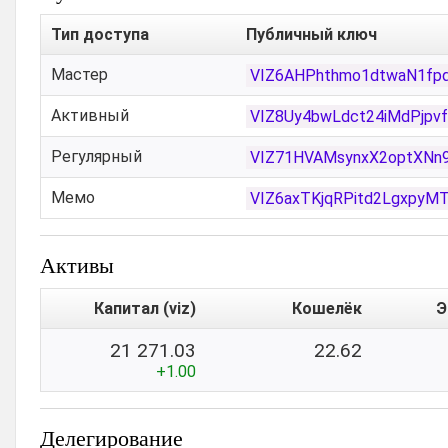
Тип доступа
Публичный ключ
Мастер
VIZ6AHPhthmo1dtwaN1fpq
Активный
VIZ8Uy4bwLdct24iMdPjpv
Регулярный
VIZ71HVAMsynxX2optXNn
Мемо
VIZ6axTKjqRPitd2LgxpyM
Активы
Капитал (viz)
Кошелёк
Э
21 271.03
22.62
+1.00
Делегирование