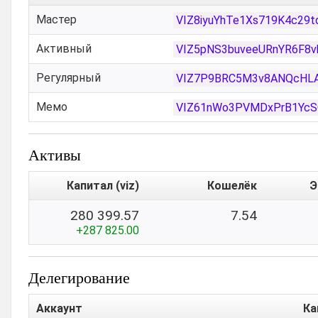
Мастер
VIZ8iyuYhTe1Xs719K4c2
Активный
VIZ5pNS3buveeURnYR6F8
Регулярный
VIZ7P9BRC5M3v8ANQcHLA
Мемо
VIZ61nWo3PVMDxPrB1YcS
Активы
Капитал (viz)
Кошелёк
Э
280 399.57
7.54
+287 825.00
Делегирование
Аккаунт
Ка