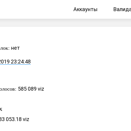
Аккаунты
Валид
блок:
нет
2019 23:24:48
олосов:
585 089 viz
х
83 053.18 viz