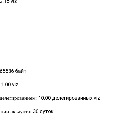
2.15 viz
z
65536 байт
:
1.00 viz
 делегированием:
10.00 делегированных viz
ании аккаунта:
30 суток