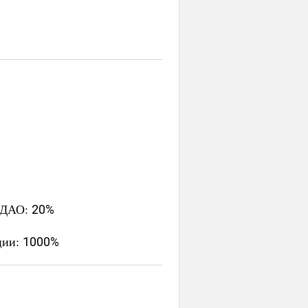
е ДАО:
20%
ции:
1000%