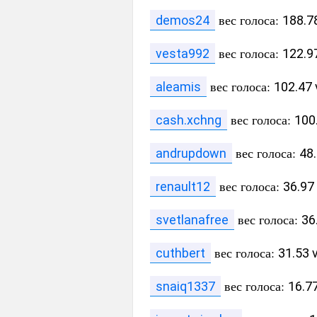
вес голоса:
demos24
188.78
вес голоса:
vesta992
122.97
вес голоса:
aleamis
102.47 
вес голоса:
cash.xchng
100.
вес голоса:
andrupdown
48.
вес голоса:
renault12
36.97 
вес голоса:
svetlanafree
36
вес голоса:
cuthbert
31.53 v
вес голоса:
snaiq1337
16.77