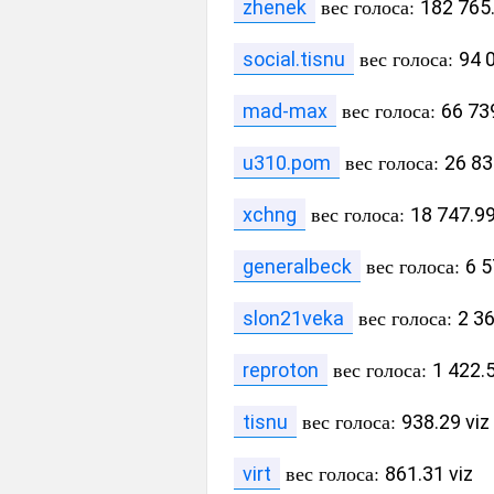
вес голоса:
zhenek
182 765.
вес голоса:
social.tisnu
94 0
вес голоса:
mad-max
66 739
вес голоса:
u310.pom
26 83
вес голоса:
xchng
18 747.99
вес голоса:
generalbeck
6 5
вес голоса:
slon21veka
2 36
вес голоса:
reproton
1 422.5
вес голоса:
tisnu
938.29 viz
вес голоса:
virt
861.31 viz