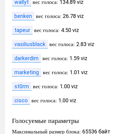
вес голоса:
wallyt
134.89 viz
вес голоса:
benken
26.78 viz
вес голоса:
tapeur
4.50 viz
вес голоса:
vasiliusblack
2.83 viz
вес голоса:
darkerdim
1.59 viz
вес голоса:
marketing
1.01 viz
вес голоса:
st0rm
1.00 viz
вес голоса:
cisco
1.00 viz
Голосуемые параметры
Максимальный размер блока:
65536 байт