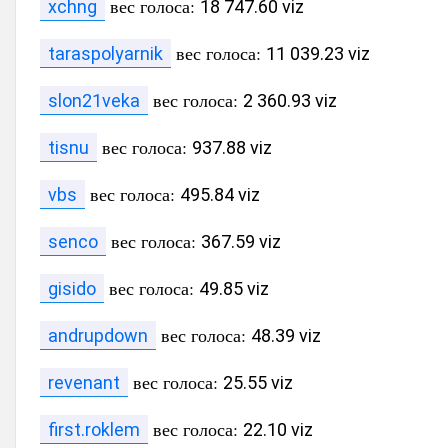
вес голоса:
xchng
18 747.60 viz
вес голоса:
taraspolyarnik
11 039.23 viz
вес голоса:
slon21veka
2 360.93 viz
вес голоса:
tisnu
937.88 viz
вес голоса:
vbs
495.84 viz
вес голоса:
senco
367.59 viz
вес голоса:
gisido
49.85 viz
вес голоса:
andrupdown
48.39 viz
вес голоса:
revenant
25.55 viz
вес голоса:
first.roklem
22.10 viz