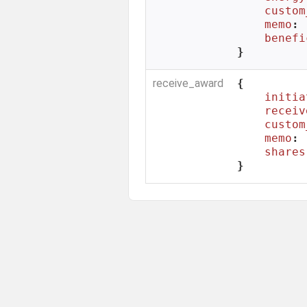
custom
memo
: 
benefi
}
receive_award
{

initia
receiv
custom
memo
: 
shares
}