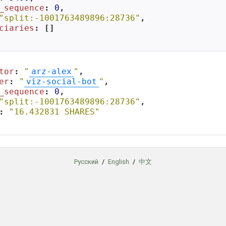
_sequence
: 
0
,

"split:-1001763489896:28736"
,

ciaries
: []

tor
: 
"
arz-alex
"
,

er
: 
"
viz-social-bot
"
,

_sequence
: 
0
,

"split:-1001763489896:28736"
,

: 
"16.432831 SHARES"
Русский
/
English
/
中文