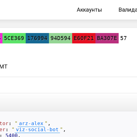
Аккаунты
Валид
4
5CE369
176994
94D594
E60F21
BA307E
57
GMT
tor
: 
"
arz-alex
"
,

er
: 
"
viz-social-bot
"
,

: 
5400
,
