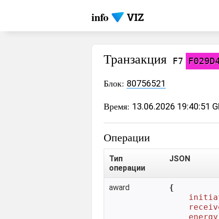
info
Транзакция
F7
F029D
Блок:
80756521
Время:
13.06.2026 19:40:51 
Операции
Тип
JSON
операции
award
{

initia
receiv
energy