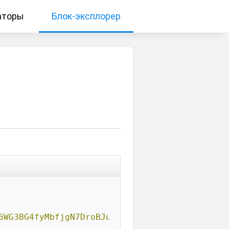
аторы
Блок-эксплорер
6WG3BG4fyMbfjgN7DroBJuyE"