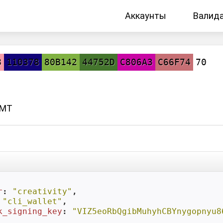
Аккаунты
Валид
8
110378
80B142
44752D
C806A3
C66F74
70
GMT
r
: 
"creativity"
,

 
"cli_wallet"
,

k_signing_key
: 
"VIZ5eoRbQgibMuhyhCBYnygopnyu8