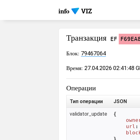
info
Транзакция
EF
F69EA
Блок:
79467064
Время:
27.04.2026 02:41:48 
Операции
Тип операции
JSON
validator_update
{

owne
url
:
bloc
}