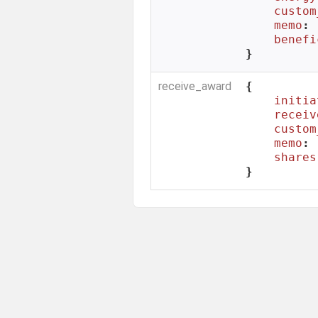
custom
memo
: 
benefi
}
receive_award
{

initia
receiv
custom
memo
: 
shares
}