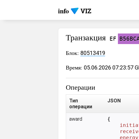
info
Транзакция
EF
B56BC
Блок:
80513419
Время:
05.06.2026 07:23:57 
Операции
Тип
JSON
операции
award
{

initia
receiv
energy