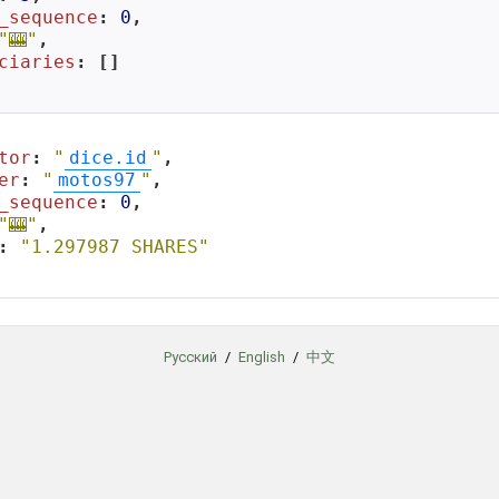
_sequence
: 
0
,

"🎰"
,

ciaries
: []

tor
: 
"
dice.id
"
,

er
: 
"
motos97
"
,

_sequence
: 
0
,

"🎰"
,

: 
"1.297987 SHARES"
Русский
/
English
/
中文