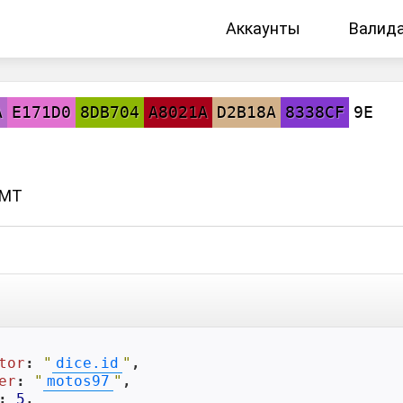
Аккаунты
Валид
A
E171D0
8DB704
A8021A
D2B18A
8338CF
9E
GMT
tor
: 
"
dice.id
"
,

er
: 
"
motos97
"
,

: 
5
,
