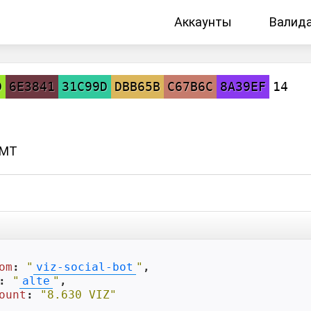
Аккаунты
Валид
D
6E3841
31C99D
DBB65B
C67B6C
8A39EF
14
GMT
om
: 
"
viz-social-bot
"
,

: 
"
alte
"
,

ount
: 
"8.630 VIZ"