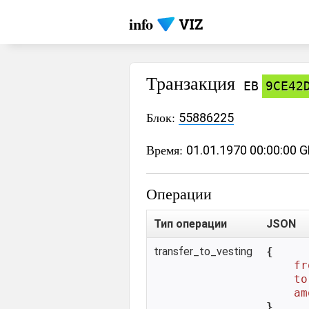
info
Транзакция
EB
9CE42
Блок:
55886225
Время:
01.01.1970 00:00:00 
Операции
Тип операции
JSON
transfer_to_vesting
{

fr
to
am
}