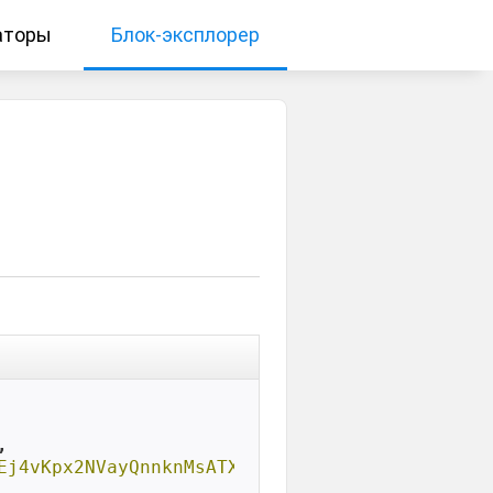
аторы
Блок-эксплорер
,

Ej4vKpx2NVayQnnknMsATXE1"