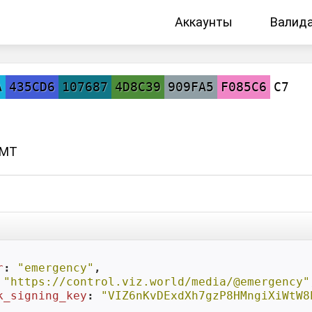
Аккаунты
Валид
A
435CD6
107687
4D8C39
909FA5
F085C6
C7
GMT
r
: 
"emergency"
,

 
"https://control.viz.world/media/@emergency"
k_signing_key
: 
"VIZ6nKvDExdXh7gzP8HMngiXiWtW8