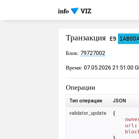
info
Транзакция
E9
1AB0D
Блок:
79727002
Время:
07.05.2026 21:51:00 
Операции
Тип операции
JSON
validator_update
{

owne
url
:
bloc
}