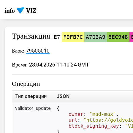
info
Транзакция
E7
F9FB7C
A7D3A9
8EC948
Блок:
79505010
Время:
28.04.2026 11:10:24 GMT
Операции
Тип операции
JSON
validator_update
{

owner
: 
"mad-max"
,

url
: 
"https://goldvoi
block_signing_key
: 
"V
}