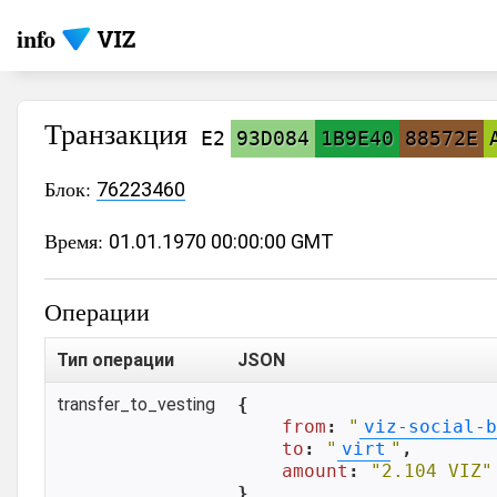
info
Транзакция
E2
93D084
1B9E40
88572E
Блок:
76223460
Время:
01.01.1970 00:00:00 GMT
Операции
Тип операции
JSON
transfer_to_vesting
{

from
: 
"
viz-social-b
to
: 
"
virt
"
,

amount
: 
"2.104 VIZ"
}