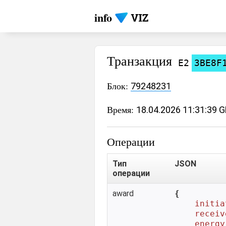
info
Транзакция
E2
3BE8F
Блок:
79248231
Время:
18.04.2026 11:31:39 
Операции
Тип
JSON
операции
award
{

initia
receiv
energy