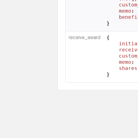
custom
memo
: 
benefi
}
receive_award
{

initia
receiv
custom
memo
: 
shares
}