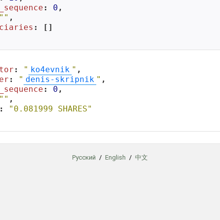
_sequence
: 
0
,

""
,

ciaries
: []

tor
: 
"
ko4evnik
"
,

er
: 
"
denis-skripnik
"
,

_sequence
: 
0
,

""
,

: 
"0.081999 SHARES"
Русский
/
English
/
中文