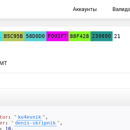
Аккаунты
Валид
1
B5C95B
58D0D0
F003F7
88F428
239890
21
GMT
tor
: 
"
ko4evnik
"
,

er
: 
"
denis-skripnik
"
,

: 
10
,
