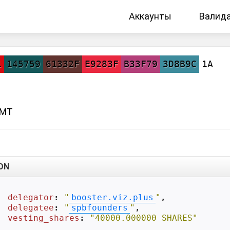
Аккаунты
Валид
1
145759
61332F
E9283F
B33F79
3D8B9C
1A
GMT
ON
delegator
: 
"
booster.viz.plus
"
,

delegatee
: 
"
spbfounders
"
,

vesting_shares
: 
"40000.000000 SHARES"