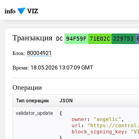
info
Транзакция
DC
94F59F
71E02C
229753
Блок:
80004921
Время:
18.05.2026 13:07:09 GMT
Операции
Тип операции
JSON
validator_update
{

owner
: 
"angelic"
,

url
: 
"https://control
block_signing_key
: 
"V
}