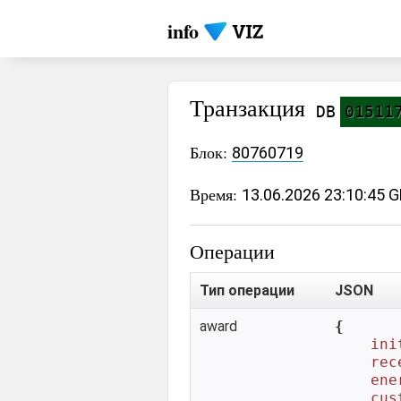
info
Транзакция
DB
01511
Блок:
80760719
Время:
13.06.2026 23:10:45 
Операции
Тип операции
JSON
award
{

ini
rec
ene
cus