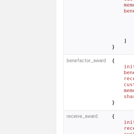
mem
ben
        
        
    ]

}
benefactor_award
{

ini
ben
rec
cus
mem
sha
}
receive_award
{

ini
rec