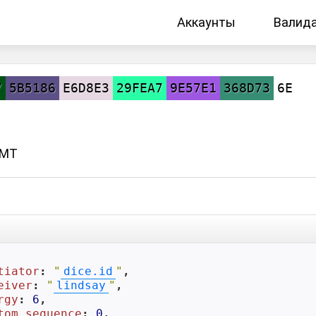
Аккаунты
Валид
7
5B5186
E6D8E3
29FEA7
9E57E1
368D73
6E
GMT
tiator
: 
"
dice.id
"
,

eiver
: 
"
lindsay
"
,

rgy
: 
6
,

tom_sequence
: 
0
,
