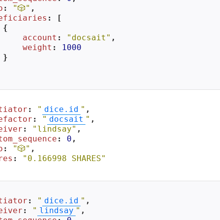
o
: 
"🎲"
,

eficiaries
: [

{

account
: 
"docsait"
,

weight
: 
1000
}

tiator
: 
"
dice.id
"
,

efactor
: 
"
docsait
"
,

eiver
: 
"lindsay"
,

tom_sequence
: 
0
,

o
: 
"🎲"
,

res
: 
"0.166998 SHARES"
tiator
: 
"
dice.id
"
,

eiver
: 
"
lindsay
"
,
