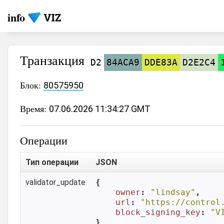
info
Транзакция
D2
84ACA9
DDE83A
D2E2C4
Блок:
80575950
Время:
07.06.2026 11:34:27 GMT
Операции
Тип операции
JSON
validator_update
{

owner
: 
"lindsay"
,

url
: 
"https://control
block_signing_key
: 
"V
}