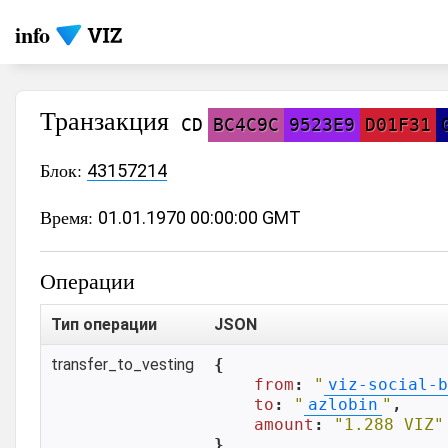
info
Транзакция
CD
BC4C9C
9523E9
D01F31
Блок:
43157214
Время:
01.01.1970 00:00:00 GMT
Операции
Тип операции
JSON
transfer_to_vesting
{

from
: 
"
viz-social-b
to
: 
"
azlobin
"
,

amount
: 
"1.288 VIZ"
}