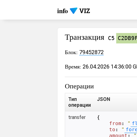
info
Транзакция
C5
C2DB9
Блок:
79452872
Время:
26.04.2026 14:36:00 
Операции
Тип
JSON
операции
transfer
{

from
: 
"
f
to
: 
"
for
amount
: 
"