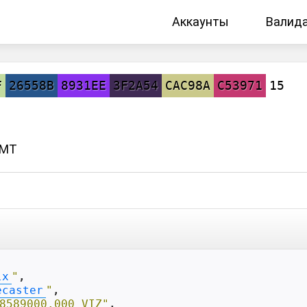
Аккаунты
Валид
F
26558B
8931EE
3F2A54
CAC98A
C53971
15
GMT
lx
"
,

ecaster
"
,

8589000.000 VIZ"
,
