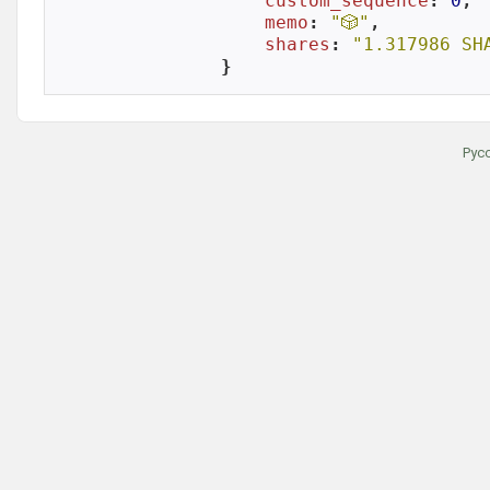
custom_sequence
: 
0
,

memo
: 
"🎲"
,

shares
: 
"1.317986 SH
}
Рус