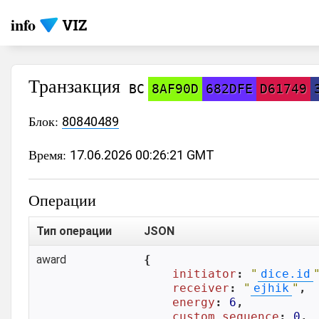
info
Транзакция
BC
8AF90D
682DFE
D61749
Блок:
80840489
Время:
17.06.2026 00:26:21 GMT
Операции
Тип операции
JSON
award
{

initiator
: 
"
dice.id
receiver
: 
"
ejhik
"
,

energy
: 
6
,

custom_sequence
: 
0
,
