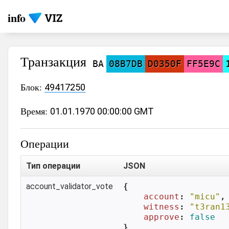
info
Транзакция
BA
08B7DB
D0350F
FF5E9C
Блок:
49417250
Время:
01.01.1970 00:00:00 GMT
Операции
Тип операции
JSON
account_validator_vote
{

account
: 
"micu"
,

witness
: 
"t3ran1
approve
: 
false
}