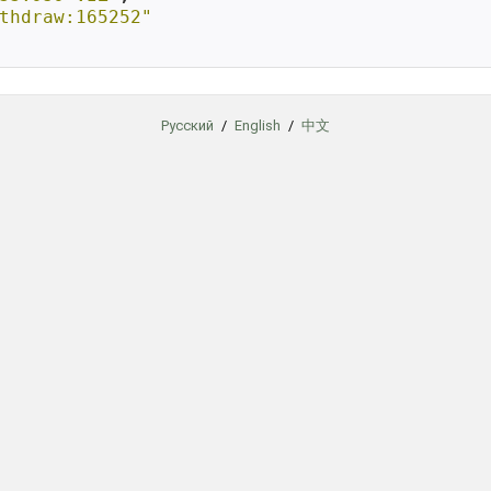
thdraw:165252"
Русский
/
English
/
中文