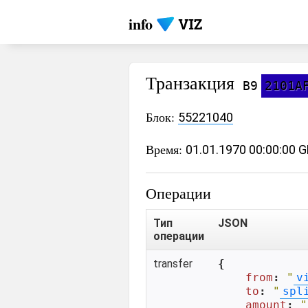
info
Транзакция
B9
2101A
Блок:
55221040
Время:
01.01.1970 00:00:00 
Операции
Тип
JSON
операции
transfer
{

from
: 
"
v
to
: 
"
spl
amount
: 
"