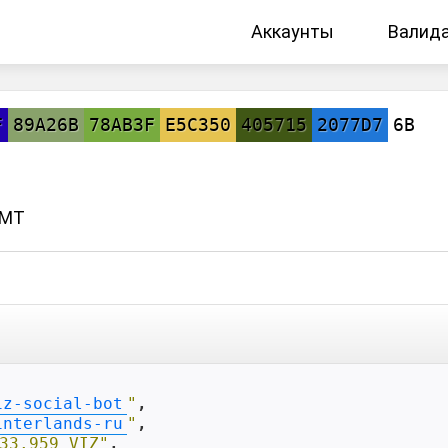
Аккаунты
Валид
F
89A26B
78AB3F
E5C350
405715
2077D7
6B
GMT
iz-social-bot
"
,

interlands-ru
"
,

33.959 VIZ"
,
