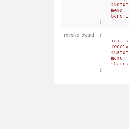
custom
memo
: 
benefi
}
receive_award
{

initia
receiv
custom
memo
: 
shares
}