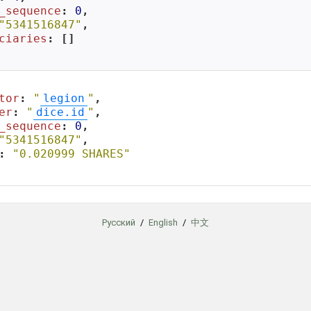
_sequence
: 
0
,

"5341516847"
,

ciaries
: []

tor
: 
"
legion
"
,

er
: 
"
dice.id
"
,

_sequence
: 
0
,

"5341516847"
,

: 
"0.020999 SHARES"
Русский
/
English
/
中文