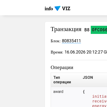
info
Транзакция
B8
0FC06
Блок:
80835411
Время:
16.06.2026 20:12:27 
Операции
Тип
JSON
операции
award
{

initia
receiv
energy