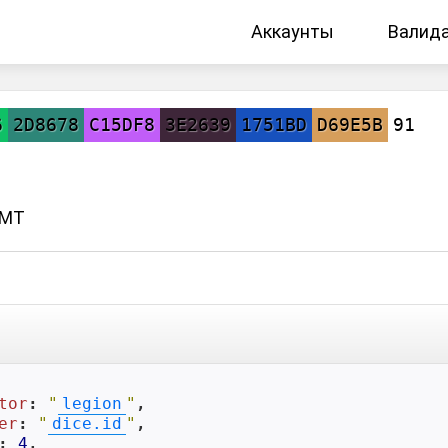
Аккаунты
Валид
6
2D8678
C15DF8
3E2639
1751BD
D69E5B
91
GMT
tor
: 
"
legion
"
,

er
: 
"
dice.id
"
,

: 
4
,
