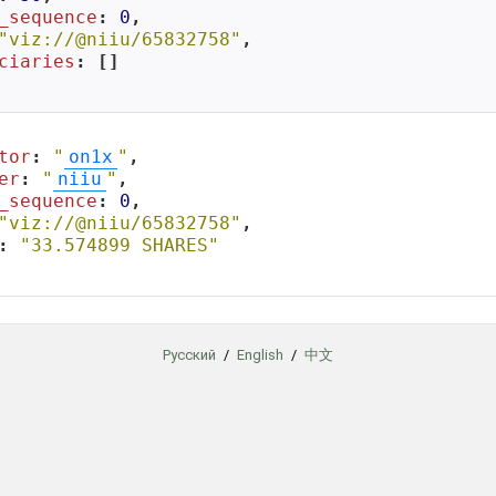
_sequence
: 
0
,

"viz://@niiu/65832758"
,

ciaries
: []

tor
: 
"
on1x
"
,

er
: 
"
niiu
"
,

_sequence
: 
0
,

"viz://@niiu/65832758"
,

: 
"33.574899 SHARES"
Русский
/
English
/
中文