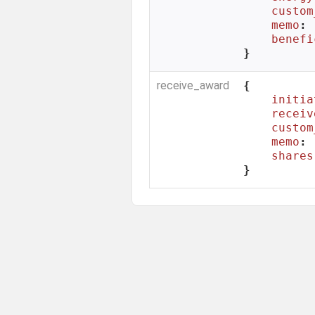
custom
memo
: 
benefi
}
receive_award
{

initia
receiv
custom
memo
: 
shares
}