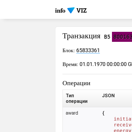
info
Транзакция
B5
80016
Блок:
65833361
Время:
01.01.1970 00:00:00 
Операции
Тип
JSON
операции
award
{

initia
receiv
energy