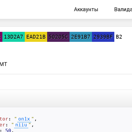
Аккаунты
Валид
3
13D2A7
EAD21B
50205C
2E91B7
2939BF
B2
GMT
tor
: 
"
on1x
"
,

er
: 
"
niiu
"
,

: 
50
,
