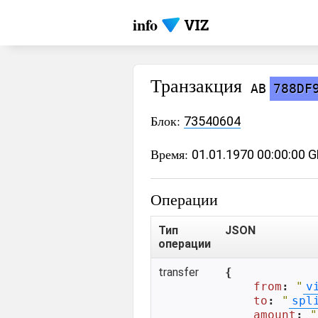
info
Транзакция
AB
788DF
Блок:
73540604
Время:
01.01.1970 00:00:00 
Операции
Тип
JSON
операции
transfer
{

from
: 
"
v
to
: 
"
spl
amount
: 
"