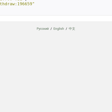
thdraw:196659"
Русский
/
English
/
中文