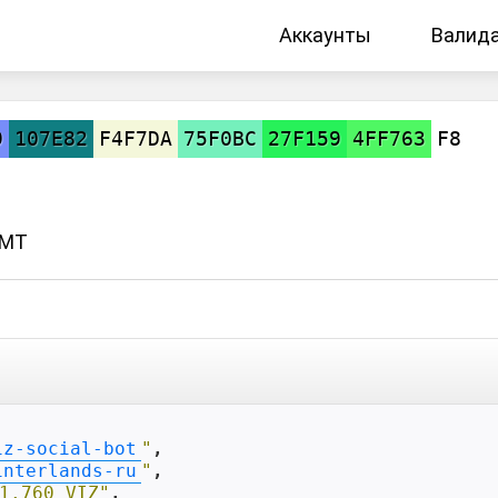
Аккаунты
Валид
9
107E82
F4F7DA
75F0BC
27F159
4FF763
F8
GMT
iz-social-bot
"
,

interlands-ru
"
,

1.760 VIZ"
,
