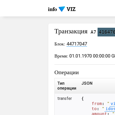
info
Транзакция
A7
41647
Блок:
44717047
Время:
01.01.1970 00:00:00 
Операции
Тип
JSON
операции
transfer
{

from
: 
"
v
to
: 
"
ido
amount
: 
"