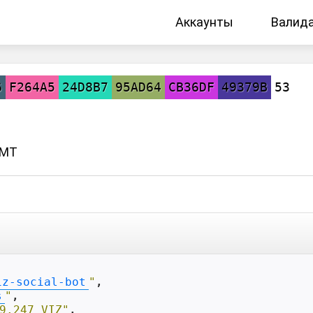
Аккаунты
Валид
6
F264A5
24D8B7
95AD64
CB36DF
49379B
53
GMT
iz-social-bot
"
,

s
"
,

9.247 VIZ"
,
