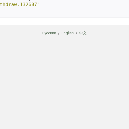
thdraw:132607"
Русский
/
English
/
中文