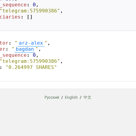
_sequence
: 
0
,

"telegram:575990386"
,

ciaries
: []

tor
: 
"
arz-alex
"
,

er
: 
"
bagdan
"
,

_sequence
: 
0
,

"telegram:575990386"
,

: 
"0.264997 SHARES"
Русский
/
English
/
中文