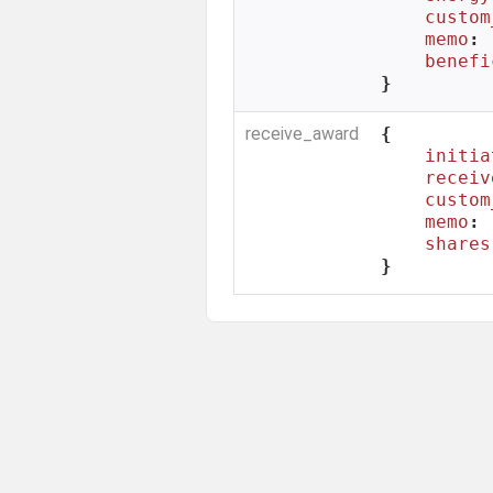
custom
memo
: 
benefi
}
receive_award
{

initia
receiv
custom
memo
: 
shares
}