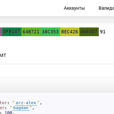
Аккаунты
Валид
3
0F8147
64B721
38C353
BEC426
466307
91
GMT
tor
: 
"
arz-alex
"
,

er
: 
"
bagdan
"
,

: 
100
,
