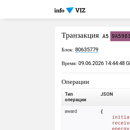
info
Транзакция
A5
9A598
Блок:
80635779
Время:
09.06.2026 14:44:48 
Операции
Тип
JSON
операции
award
{

initia
receiv
energy