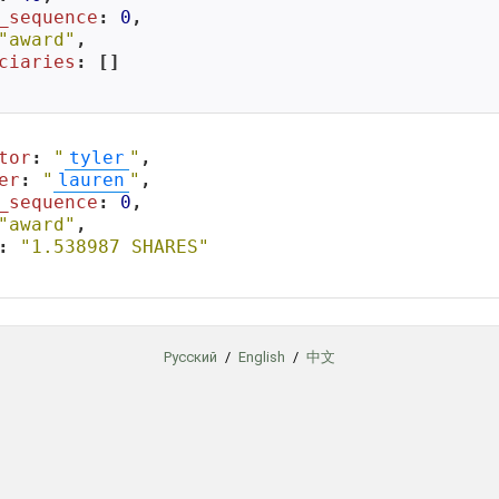
_sequence
: 
0
,

"award"
,

ciaries
: []

tor
: 
"
tyler
"
,

er
: 
"
lauren
"
,

_sequence
: 
0
,

"award"
,

: 
"1.538987 SHARES"
Русский
/
English
/
中文