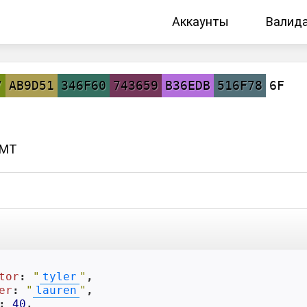
Аккаунты
Валид
7
AB9D51
346F60
743659
B36EDB
516F78
6F
GMT
tor
: 
"
tyler
"
,

er
: 
"
lauren
"
,

: 
40
,
