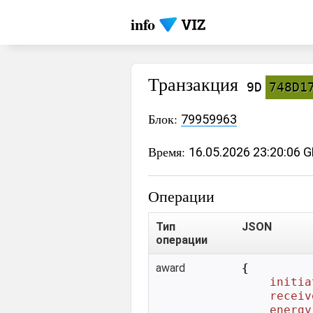
info
Транзакция
9D
748D1
Блок:
79959963
Время:
16.05.2026 23:20:06 
Операции
Тип
JSON
операции
award
{

initia
receiv
energy