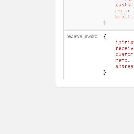
custom
memo
: 
benefi
}
receive_award
{

initia
receiv
custom
memo
: 
shares
}