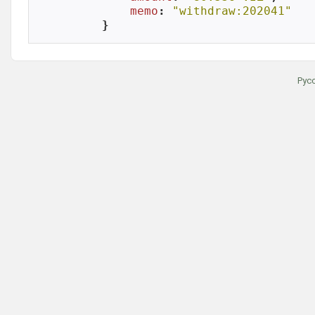
memo
: 
"withdraw:202041"
}
Рус