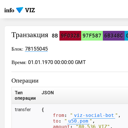
info
Транзакция
8B
9F0328
97F587
6B348C
Блок:
78155045
Время:
01.01.1970 00:00:00 GMT
Операции
Тип
JSON
операции
transfer
{

from
: 
"
viz-social-bot
"
,

to
: 
"
u50.pom
"
,

amount
: 
"80.536 VIZ"
,
