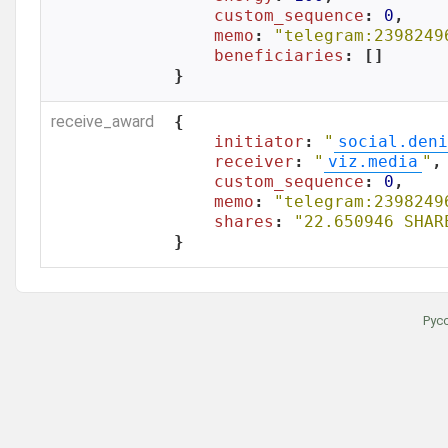
custom_sequence
: 
0
,

memo
: 
"telegram:2398249
beneficiaries
: []

}
receive_award
{

initiator
: 
"
social.deni
receiver
: 
"
viz.media
"
,

custom_sequence
: 
0
,

memo
: 
"telegram:2398249
shares
: 
"22.650946 SHAR
}
Рус