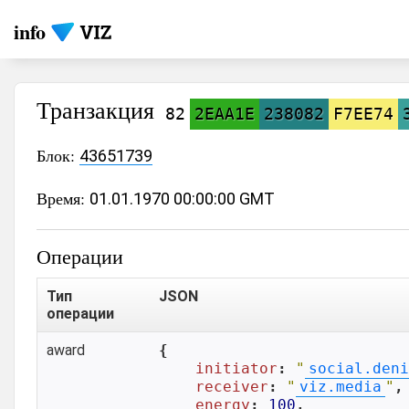
info
Транзакция
82
2EAA1E
238082
F7EE74
Блок:
43651739
Время:
01.01.1970 00:00:00 GMT
Операции
Тип
JSON
операции
award
{

initiator
: 
"
social.deni
receiver
: 
"
viz.media
"
,

energy
: 
100
,
