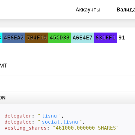
Аккаунты
Валид
B
4E6EA2
7B4F10
45CD33
A6E4E7
631FF1
91
GMT
ON
delegator
: 
"
tisnu
"
,

delegatee
: 
"
social.tisnu
"
,

vesting_shares
: 
"461000.000000 SHARES"