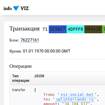
info
Транзакция
71
2C56C7
4DFFF0
48441B
Блок:
76227161
Время:
01.01.1970 00:00:00 GMT
Операции
Тип
JSON
операции
transfer
{

from
: 
"
viz-social-bot
"
,

to
: 
"
splinterlands-ru
"
,

amount
: 
"34.104 VIZ"
,
