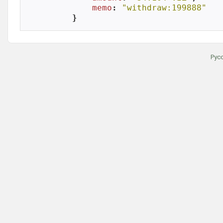
memo
: 
"withdraw:199888"
}
Рус