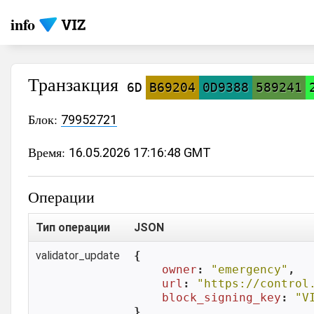
info
Транзакция
6D
B69204
0D9388
589241
Блок:
79952721
Время:
16.05.2026 17:16:48 GMT
Операции
Тип операции
JSON
validator_update
{

owner
: 
"emergency"
,

url
: 
"https://control
block_signing_key
: 
"V
}